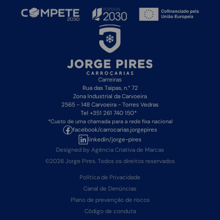
Carreiras
Rua das Taipas, n.° 72
Zona Industrial da Carvoeira
2565 - 148 Carvoeira - Torres Vedras
Tel
+351 261 740 150*
*Custo de uma chamada para a rede fixa nacional
facebook/carrocarias.jorgepires
linkedin/jorge-pires
Designed by Agência Criativa de Marcas
©2026 Jorge Pires. Todos os direitos reservados
Política de Privacidade
Canal de Denúncias
Plano de prevenção de riscos
Código de conduta